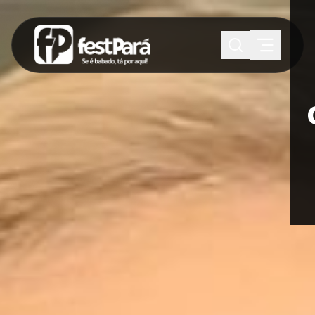
SUGESTÕES:
Maria paula
Eventos
Notícias
Esportes
Cultura