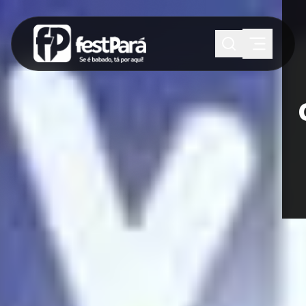
SUGESTÕES:
Maria paula
Eventos
Notícias
Esportes
Cultura