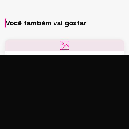
Você também vai gostar
NOTÍCIAS
Elísio Lopes Júnior, sobre “A Nobreza do Amor”:
“Especial na minha trajetória”
21/03/2026