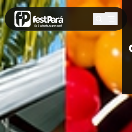
SUGESTÕES:
Maria paula
Eventos
Notícias
Esportes
Cultura