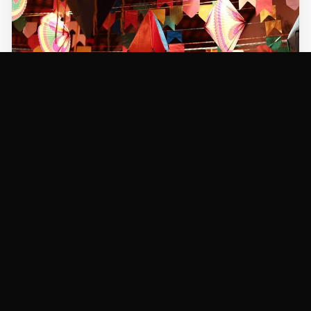
NOTÍCIAS
Riscos e perigos: Equatorial Pará orienta
clientes sobre segurança com energia elétrica
nos festejos juninos
12/06/2024