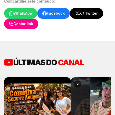
Compartilhe este conteúdo:
WhatsApp
Facebook
X / Twitter
Copiar link
ÚLTIMAS DO
CANAL
1
2