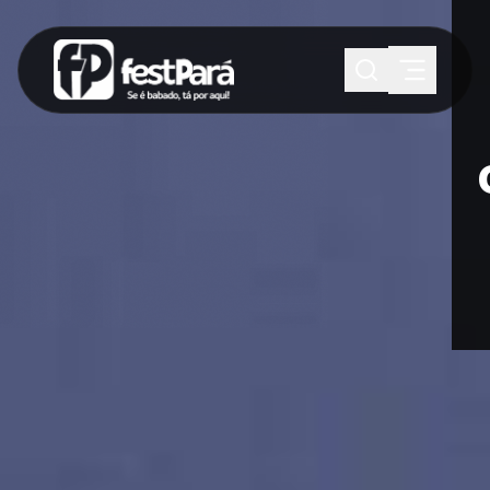
SUGESTÕES:
Maria paula
Eventos
Notícias
Esportes
Cultura