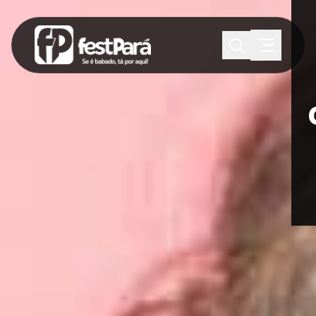
SUGESTÕES:
Maria paula
Eventos
Notícias
Esportes
Cultura