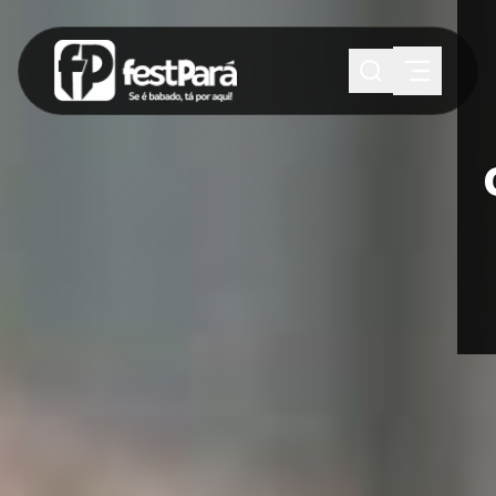
SUGESTÕES:
Maria paula
Eventos
Notícias
Esportes
Cultura