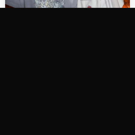
NOTÍCIAS
Vini Jr. e mãe do jogador teriam se
incomodado com atitude de Virginia; saiba
qual
18/05/2026