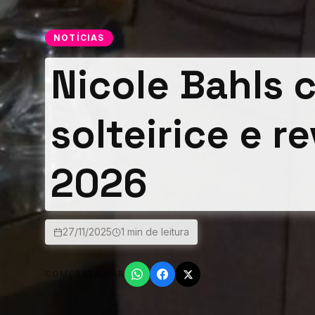
NOTÍCIAS
Nicole Bahls 
solteirice e r
2026
27/11/2025
1 min de leitura
COMPARTILHAR