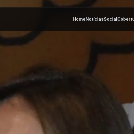
Home
Notícias
Social
Cobert
tes
Cultura