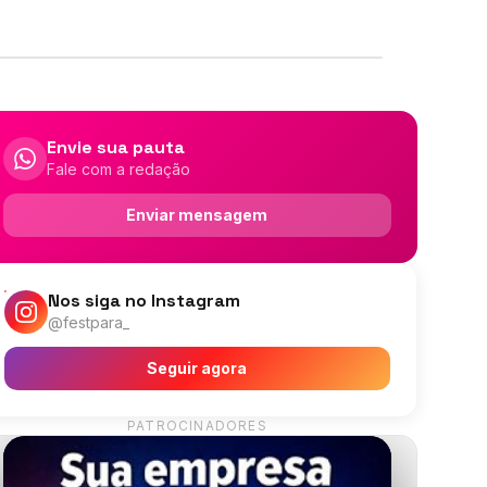
Envie sua pauta
Fale com a redação
Enviar mensagem
Nos siga no Instagram
@festpara_
Seguir agora
PATROCINADORES