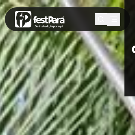
SUGESTÕES:
Maria paula
Eventos
Notícias
Esportes
Cultura