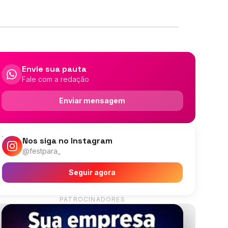
Envie sua pauta
Fale com a redação
Enviar mensagem
Nos siga no Instagram
@festpara_
Seguir agora
PATROCINADORES