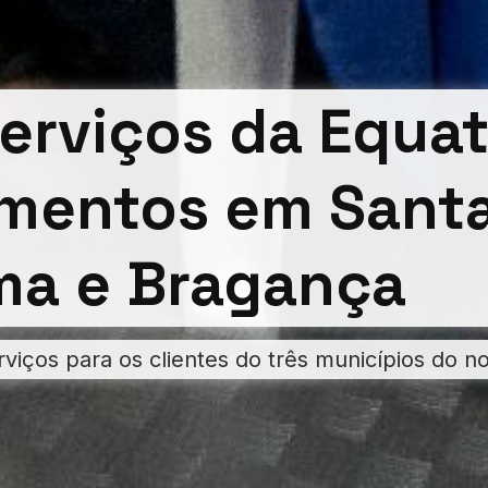
erviços da Equat
imentos em Santa
ma e Bragança
rviços para os clientes do três municípios do n