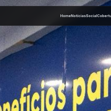
Home
Notícias
Social
Cobert
tes
Cultura