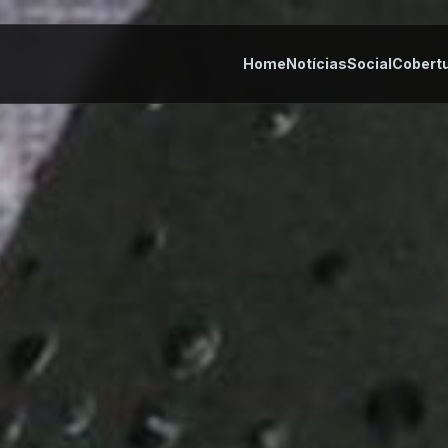
Home
Notícias
Social
Cobert
tes
Cultura