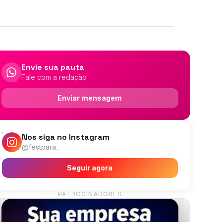
Envie sua pauta
Fale com a redação
Enviar mensagem
Nos siga no Instagram
@festpara_
Seguir agora
PATROCINADORES