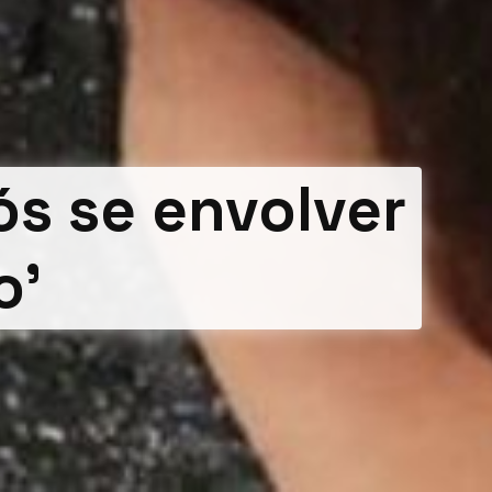
ós se envolver
o’