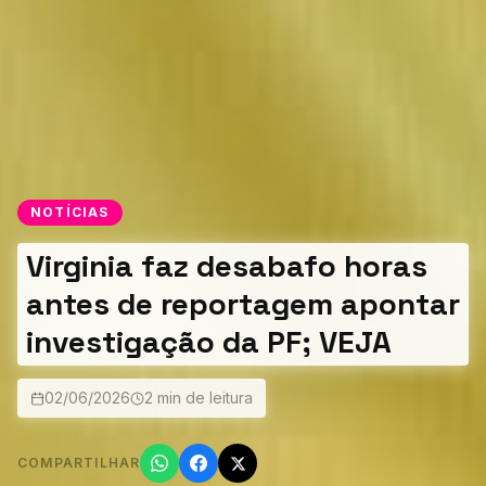
NOTÍCIAS
Virginia faz desabafo horas
antes de reportagem apontar
investigação da PF; VEJA
02/06/2026
2 min de leitura
COMPARTILHAR