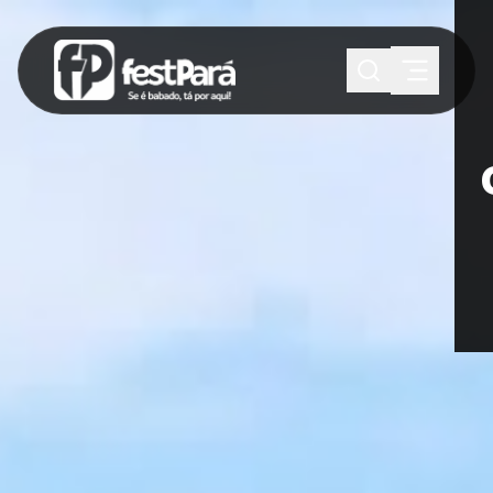
SUGESTÕES:
Maria paula
Eventos
Notícias
Esportes
Cultura