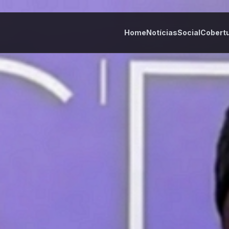
Home
Notícias
Social
Cobert
tes
Cultura