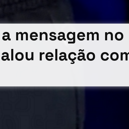
i a mensagem no 
balou relação com