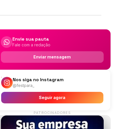
Envie sua pauta
Fale com a redação
Enviar mensagem
Nos siga no Instagram
@festpara_
Seguir agora
PATROCINADORES