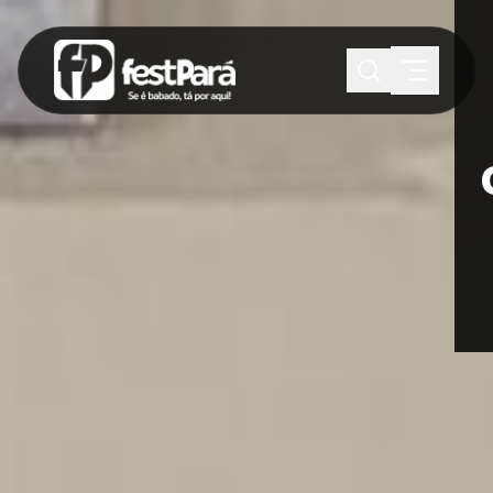
SUGESTÕES:
Maria paula
Eventos
Notícias
Esportes
Cultura