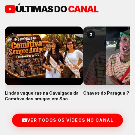
ÚLTIMAS DO
CANAL
1
2
Lindas vaqueiras na Cavalgada da
Chaves do Paraguai? K
Comitiva dos amigos em São
Francisco do Pará
VER TODOS OS VÍDEOS NO CANAL