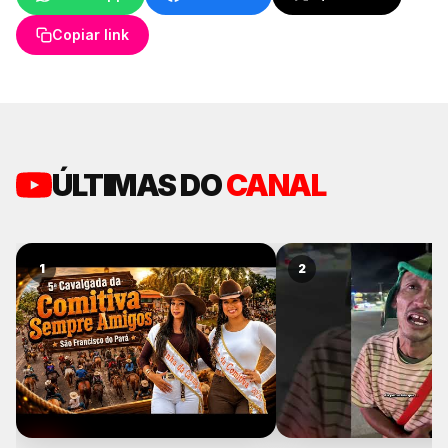
Copiar link
ÚLTIMAS DO
CANAL
1
2