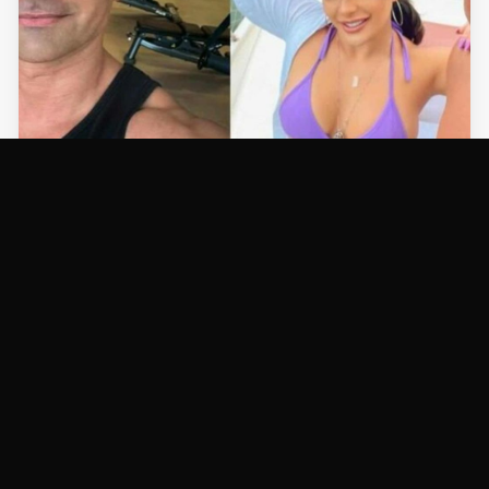
NOTÍCIAS
Emocionante! Vídeo de ensaio de casamento
de JP Mantovani semanas antes de morrer
choca a web
23/09/2025