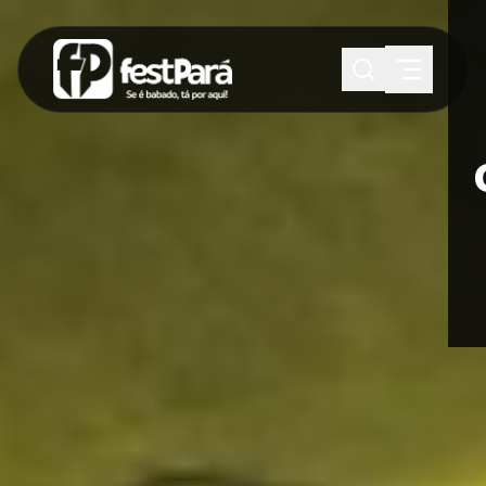
SUGESTÕES:
Maria paula
Eventos
Notícias
Esportes
Cultura