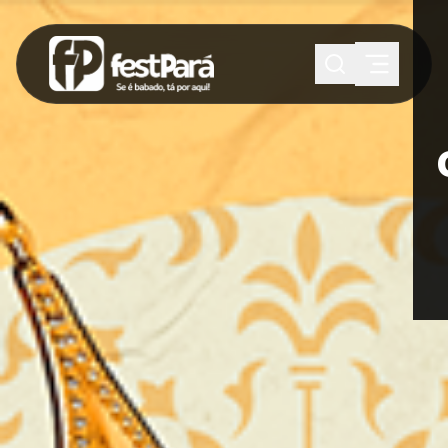
SUGESTÕES:
Maria paula
Eventos
Notícias
Esportes
Cultura