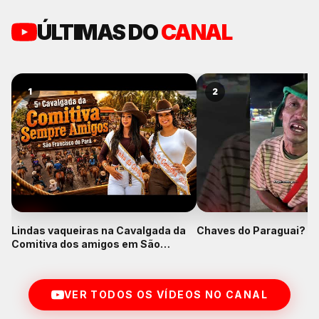
ÚLTIMAS DO
CANAL
1
2
Lindas vaqueiras na Cavalgada da
Chaves do Paraguai? K
Comitiva dos amigos em São
Francisco do Pará
VER TODOS OS VÍDEOS NO CANAL