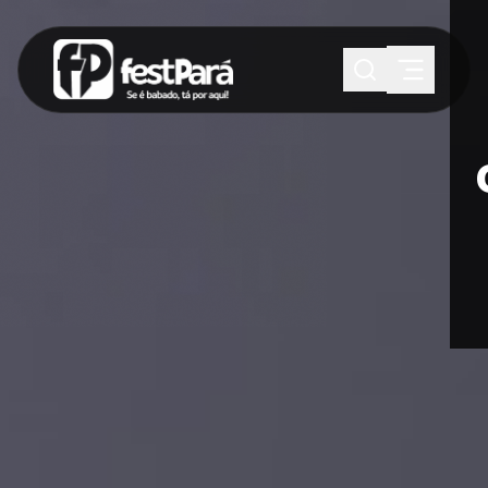
SUGESTÕES:
Maria paula
Eventos
Notícias
Esportes
Cultura