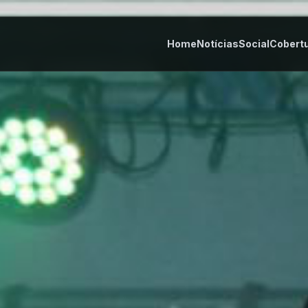
Home
Notícias
Social
Cobert
tes
Cultura