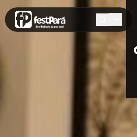
SUGESTÕES:
Maria paula
Eventos
Notícias
Esportes
Cultura