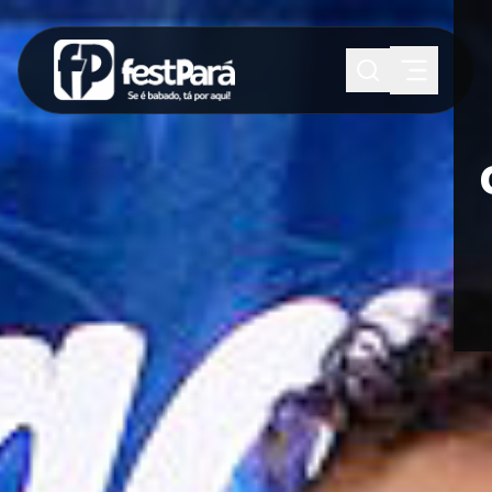
SUGESTÕES:
Maria paula
Eventos
Notícias
Esportes
Cultura