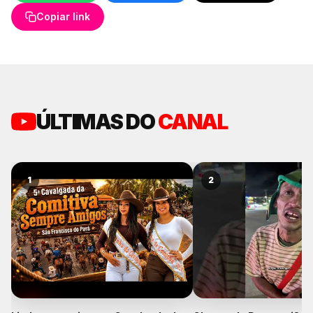
Copiar link
ÚLTIMAS DO
CANAL
1
2