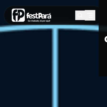
SUGESTÕES:
Maria paula
Eventos
Notícias
Esportes
Cultura