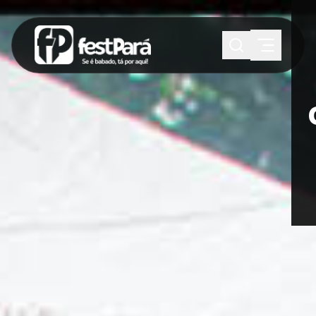
SUGESTÕES:
Maria paula
Eventos
Notícias
Esportes
Cultura