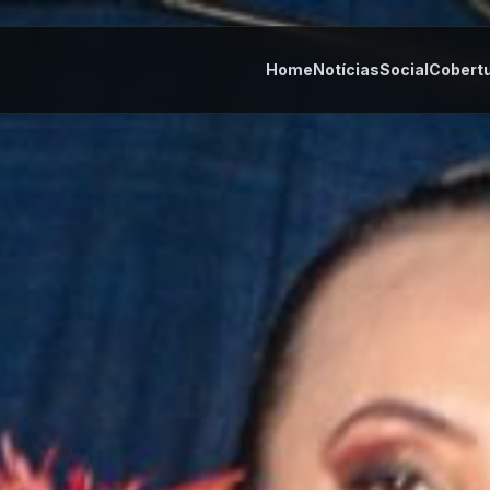
Home
Notícias
Social
Cobert
tes
Cultura