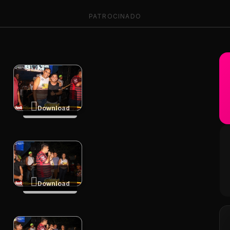
PATROCINADO
Download
Download