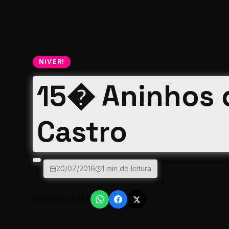
NIVER!
15� Aninhos d
Castro
20/07/2016
1 min de leitura
COMPARTILHAR