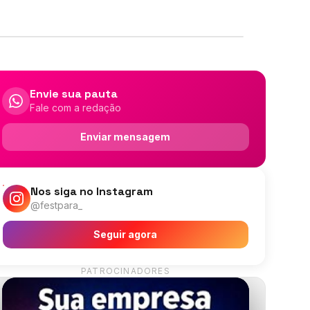
Envie sua pauta
Fale com a redação
Enviar mensagem
Nos siga no Instagram
@festpara_
Seguir agora
PATROCINADORES