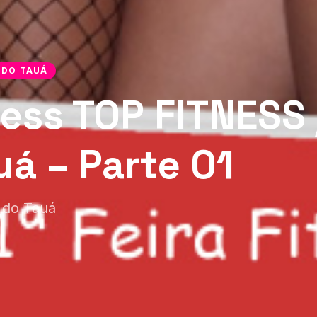
 DO TAUÁ
ness TOP FITNESS
uá – Parte 01
o do Tauá