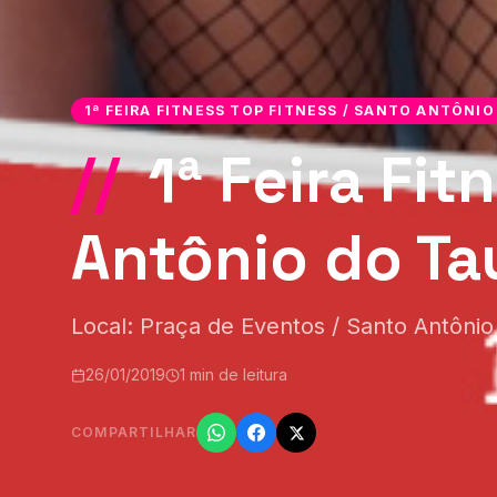
1ª FEIRA FITNESS TOP FITNESS / SANTO ANTÔNIO
//
1ª Feira Fit
Antônio do Ta
Local: Praça de Eventos / Santo Antôni
26/01/2019
1 min de leitura
COMPARTILHAR